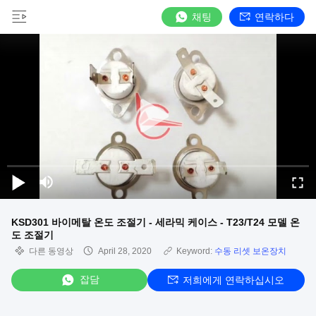
채팅
연락하다
KSD301 바이메탈 온도 조절기 - 세라믹 케이스 - T23/T24 모델 온
도 조절기
다른 동영상
April 28, 2020
Keyword:
수동 리셋 보온장치
잡담
저희에게 연락하십시오