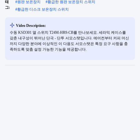
태
#
원판 보온장치
#
황급한 원판 보온장치 스위치
그:
#
황급한 디스크 보온장치 스위치
Video Description:
수동 KSD301 열 스위치 T24M-HR9-CB를 만나보세요. 세라믹 케이스를
갖춘 내구성이 뛰어난 단극 - 단투 서모스탯입니다. 에어컨부터 커피 머신
까지 다양한 분야에 이상적인 이 다용도 서모스탯은 특정 요구 사항을 충
족하도록 맞춤 설정 가능한 기능을 제공합니다.