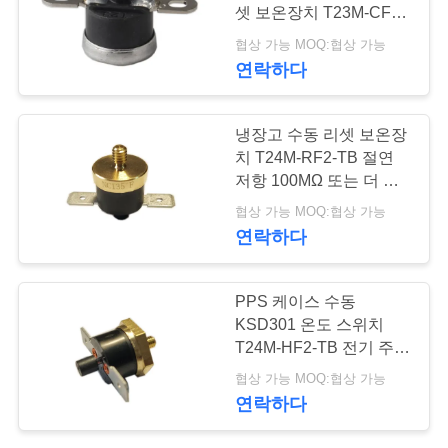
셋 보온장치 T23M-CF2-
행
PB
협상 가능 MOQ:협상 가능
연락하다
품
냉장고 수동 리셋 보온장
질
치 T24M-RF2-TB 절연
관
저항 100MΩ 또는 더 많
은 것
협상 가능 MOQ:협상 가능
리
연락하다
연
PPS 케이스 수동
KSD301 온도 스위치
락
T24M-HF2-TB 전기 주전
주
자 안정
협상 가능 MOQ:협상 가능
연락하다
세