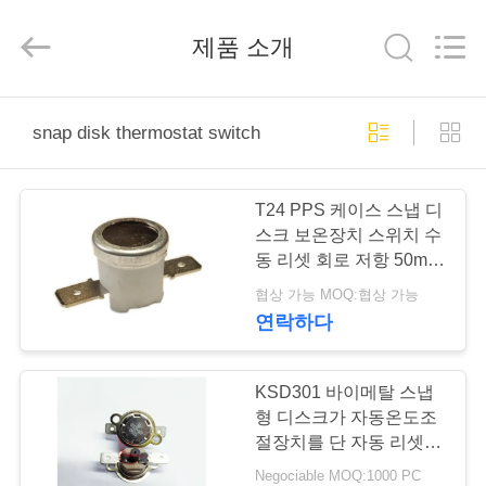
©
2019
-
제품 소개
2025
Light
Country(Changshu)
Co.,Ltd.
All
집
Rights
Reserved.
snap disk thermostat switch
제
T24 PPS 케이스 스냅 디
품
스크 보온장치 스위치 수
동 리셋 회로 저항 50mΩ
또는 더 적은
협상 가능 MOQ:협상 가능
동
연락하다
영
상
KSD301 바이메탈 스냅
형 디스크가 자동온도조
절장치를 단 자동 리셋
VR
9.6 밀리미터 12.4 밀리
Negociable MOQ:1000 PC