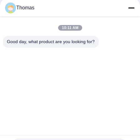
Thomas
연락처!
10:11 AM
모든
Good day, what product are you looking for?
자동적인 리셋 보온장
ksd301 보온장치
치
수동 리셋 보온장치
ksd301 열 스위치
누름단추식 전쟁 전기
로커 스위치
스위치
방수 전원 스위치
슬라이드 스위치