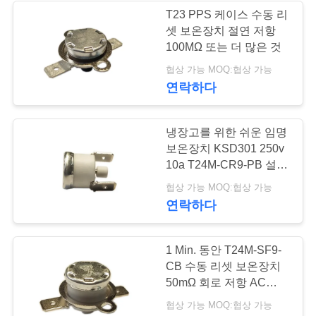
요
T23 PPS 케이스 수동 리
셋 보온장치 절연 저항
100MΩ 또는 더 많은 것
뉴
협상 가능 MOQ:협상 가능
스
연락하다
경
냉장고를 위한 쉬운 임명
보온장치 KSD301 250v
우
10a T24M-CR9-PB 설명
서
협상 가능 MOQ:협상 가능
사
연락하다
이
1 Min. 동안 T24M-SF9-
트
CB 수동 리셋 보온장치
50mΩ 회로 저항 AC
맵
1450V.
협상 가능 MOQ:협상 가능