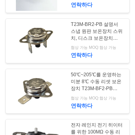
미터
연락하다
쇼
T23M-BR2-PB 설명서
우
스냅 원판 보온장치 스위
리
치, 디스크 보온장치
PPS 케이스
협상 가능 MOQ:협상 가능
에
연락하다
대
하
50℃~205℃를 운영하는
미분 8℃ 수동 리셋 보온
여
장치 T23M-BF2-PB
UL/CUL
협상 가능 MOQ:협상 가능
연락하다
공
장
전자 레인지 전기 히이터
여
를 위한 100MΩ 수동 리