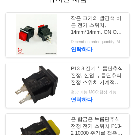
행
작은 크기의 빨간색 버
튼 전기 스위치,
품
14mm*14mm, ON OFF,
UL VDE ENEC
질
Depend on order quantity. MOQ:1000pcs
연락하다
관
리
P13-3 전기 누름단추식
전쟁, 산업 누름단추식
전쟁 스위치 기계적인
연
30000 주기
협상 가능 MOQ:협상 가능
락
연락하다
주
은 합금은 누름단추식
세
전쟁 전기 스위치 P13-
2 10000 주기를 접촉합