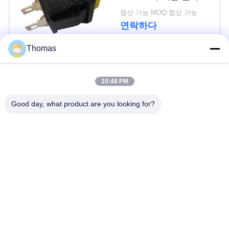
요
니다
협상 가능 MOQ:협상 가능
연락하다
뉴
Thomas
스
모든
10:48 PM
경
자동적인 리셋 보온장
Good day, what product are you looking for?
ksd301 보온장치
우
치
수동 리셋 보온장치
ksd301 열 스위치
사
이
누름단추식 전쟁 전기
로커 스위치
스위치
트
맵
방수 전원 스위치
슬라이드 스위치