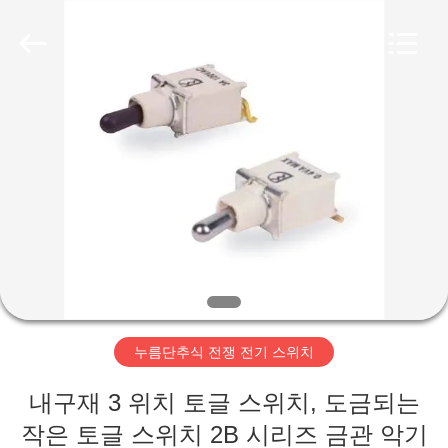
©
2019
-
2026
Light
Country(Changshu)
Co.,Ltd.
All
집
Rights
Reserved.
제
품
동
영
누름단추식 전쟁 전기 스위치
상
내구재 3 위치 토글 스위치, 도금되는
VR
작은 토글 스위치 2B 시리즈 금관 악기