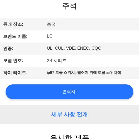
주석
쇼
원래 장소:
중국
우
LC
브랜드 이름:
리
UL, CUL, VDE, ENEC, CQC
인증:
에
모델 번호:
2B 시리즈
대
,
하이 라이트:
ip67 토글 스위치
떨어져 위에 토글 스위치에
하
여
연락처!
공
세부 사항 전개
장
여
유사한 제품