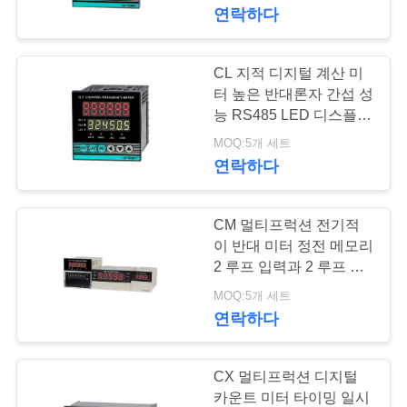
연락하다
쇼
CL 지적 디지털 계산 미
20
우
터 높은 반대론자 간섭 성
리
능 RS485 LED 디스플레
수동 리셋 보온장치
이
MOQ:5개 세트
에
연락하다
대
하
CM 멀티프럭션 전기적
이 반대 미터 정전 메모리
여
2 루프 입력과 2 루프 출
58
력 채널
MOQ:5개 세트
연락하다
ksd301 열 스위치
공
장
CX 멀티프럭션 디지털
여
카운트 미터 타이밍 일시