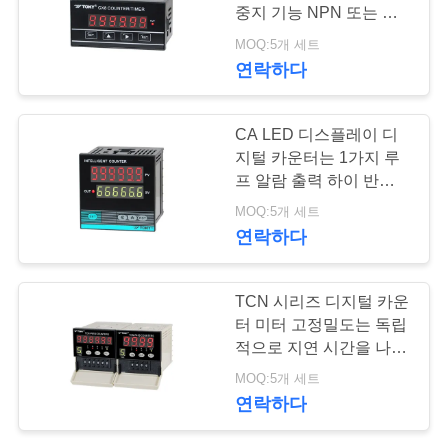
중지 기능 NPN 또는 릴
행
레이 출력
MOQ:5개 세트
61
연락하다
품
로커 스위치
CA LED 디스플레이 디
질
지털 카운터는 1가지 루
관
프 알람 출력 하이 반대
간섭 역량을 잽니다
MOQ:5개 세트
리
연락하다
24
연
TCN 시리즈 디지털 카운
누름단추식 전쟁 전
터 미터 고정밀도는 독립
락
적으로 지연 시간을 나타
기 스위치
주
냅니다
MOQ:5개 세트
연락하다
세