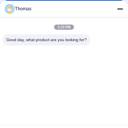
PRIVACY
Thomas
13
POLICY
지능형 온도 컨트롤
모든
3:33 PM
러
자동적인 리셋 보온장
Good day, what product are you looking for?
ksd301 보온장치
치
수동 리셋 보온장치
ksd301 열 스위치
28
누름단추식 전쟁 전기
로커 스위치
스위치
전기 에너지 측정기
방수 전원 스위치
슬라이드 스위치