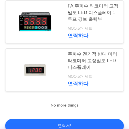
요
FA 주파수 타코미터 고정
밀도 LED 디스플레이 1
10
루프 경보 출력부
뉴
MOQ:5개 세트
방수 전원 스위치
스
연락하다
경
주파수 전기적 반대 미터
타코미터 고정밀도 LED
우
디스플레이
7
MOQ:5개 세트
사
연락하다
슬라이드 스위치
이
No more things
트
맵
연락처!