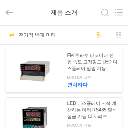
©
2019
-
제품 소개
2026
Light
Country(Changshu)
Co.,Ltd.
All
집
75
Rights
Reserved.
전기적 반대 미터
ksd301 보온장치
제
FM 주파수 타코미터 선
품
형 속도 고정밀도 LED 디
스플레이 알람 기능
MOQ:5개 세트
동
연락하다
47
영
자동적인 리셋 보온
상
LED 디스플레이 지적 계
산하는 미터 RS485 열쇠
장치
잠금 기능 CI 시리즈
VR
MOQ:5개 세트