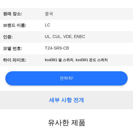
쇼
원래 장소:
중국
LC
우
브랜드 이름:
UL, CUL, VDE, ENEC
인증:
리
T24-SR9-CB
모델 번호:
에
,
하이 라이트:
ksd301 열 스위치
ksd301 온도 스위치
대
하
연락처!
여
세부 사항 전개
공
장
유사한 제품
여