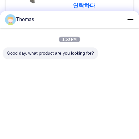
요
T24-XR1-TB
연락하다
Thomas
뉴
모든
스
1:53 PM
자동적인 리셋 보온장
Good day, what product are you looking for?
ksd301 보온장치
경
치
우
수동 리셋 보온장치
ksd301 열 스위치
사
누름단추식 전쟁 전기
로커 스위치
이
스위치
트
방수 전원 스위치
슬라이드 스위치
맵