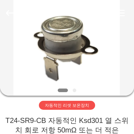
©
2019
-
2026
Light
Country(Changshu)
Co.,Ltd.
All
집
Rights
Reserved.
제
품
동
영
자동적인 리셋 보온장치
상
T24-SR9-CB 자동적인 Ksd301 열 스위
VR
치 회로 저항 50mΩ 또는 더 적은