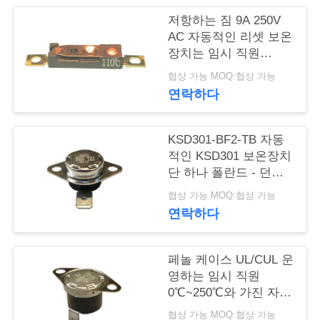
행
저항하는 짐 9A 250V
AC 자동적인 리셋 보온
장치는 임시 직원
15K~50K T26-110-A를
품
협상 가능 MOQ:협상 가능
다시 놓았습니다
연락하다
질
관
KSD301-BF2-TB 자동
리
적인 KSD301 보온장치
단 하나 폴란드 - 던짐
고도 12.4mm를 골라내
협상 가능 MOQ:협상 가능
십시오
연
연락하다
락
페놀 케이스 UL/CUL 운
주
영하는 임시 직원
세
0℃~250℃와 가진 자동
적인 리셋 보온장치
협상 가능 MOQ:협상 가능