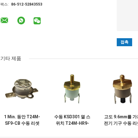
팩스:
86-512-52843553
기타 제품
1 Min. 동안 T24M-
수동 KSD301 열 스
고도 9.6mm를 가
SF9-CB 수동 리셋
위치 T24M-HR9-
전기 기구 수동 리
보온장치 50mΩ 회
CB는 폴란드를 골
보온장치 T24M
로 저항 AC 1450V.
라냅니다 - 던짐 내
HR2-PB