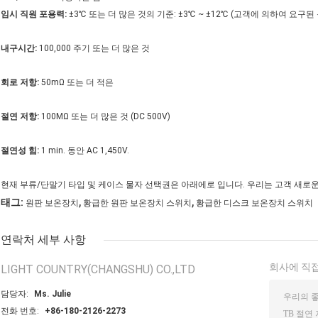
임시 직원 포용력:
±3℃ 또는 더 많은 것의 기준: ±3℃ ~ ±12℃ (고객에 의하여 요
내구시간:
100,000 주기 또는 더 많은 것
회로 저항:
50mΩ 또는 더 적은
절연 저항:
100MΩ 또는 더 많은 것 (DC 500V)
절연성 힘:
1 min. 동안 AC 1,450V.
현재 부류/단말기 타입 및 케이스 물자 선택권은 아래에로 입니다. 우리는 고객 새로
,
,
태그:
원판 보온장치
황급한 원판 보온장치 스위치
황급한 디스크 보온장치 스위치
연락처 세부 사항
회사에 직접
LIGHT COUNTRY(CHANGSHU) CO.,LTD
담당자:
Ms. Julie
전화 번호:
+86-180-2126-2273