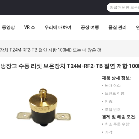
동영상
VR 쇼
우리에 대하여
공장 여행
품질 관리
 T24M-RF2-TB 절연 저항 100MΩ 또는 더 많은 것
냉장고 수동 리셋 보온장치 T24M-RF2-TB 절연 저항 100
제품 상세 정보:
원래 장소:
브랜드 이름:
인증:
모델 번호:
결제 및 배송 조건:
최소 주문 수량:
가격: