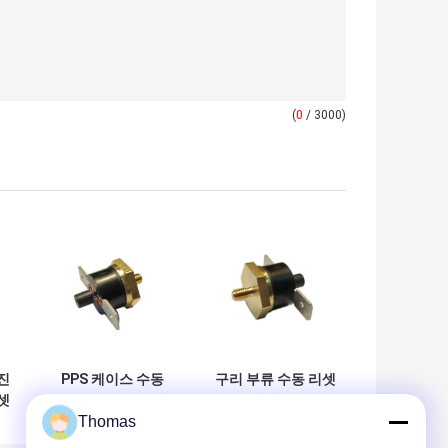
(
0
/ 3000)
진
PPS 케이스 수동
구리 부류 수동 리셋
셋
KSD301 온도 스위
보온장치 T24M-
Thomas
-
치 T24M-HF2-TB
HF2-PB UL/CUL 운
전기 주전자 안정
영하는 임시 직원