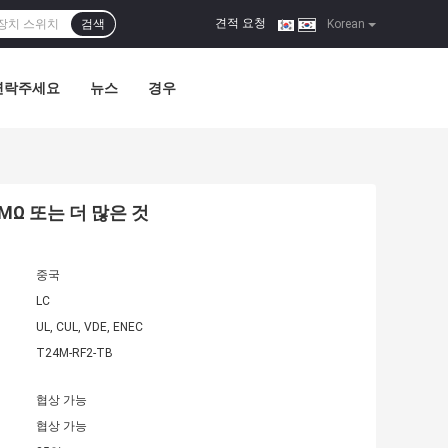
견적 요청
검색
|
Korean
연락주세요
뉴스
경우
MΩ 또는 더 많은 것
중국
LC
UL, CUL, VDE, ENEC
T24M-RF2-TB
협상 가능
협상 가능