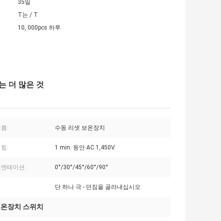
35일
T는 / T
10, 000pcs 하루
는 더 많은 것
름:
수동 리셋 보온장치
힘:
1 min. 동안 AC 1,450V.
리엔테이션:
0°/30°/45°/60°/90°
단 하나 극 - 던짐을 골라내십시오
보온장치 스위치