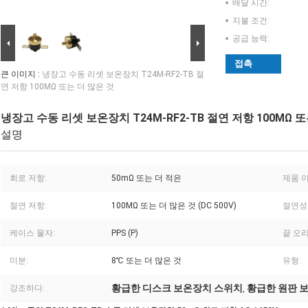
배달 시간:
지불 조건:
공급 능력:
접촉
큰 이미지 :
냉장고 수동 리셋 보온장치 T24M-RF2-TB 절
연 저항 100MΩ 또는 더 많은 것
냉장고 수동 리셋 보온장치 T24M-RF2-TB 절연 저항 100MΩ 또
설명
회로 저항:
50mΩ 또는 더 적은
제품 이
절연 저항:
100MΩ 또는 더 많은 것 (DC 500V)
절연성 
케이스 물자:
PPS (P)
끝 오
미분:
8℃ 또는 더 많은 것
유형:
황급한 디스크 보온장치 스위치
황급한 원판 
강조하다:
,