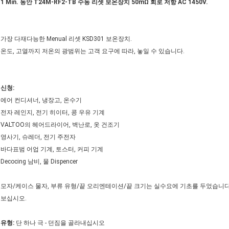
1 Min. 동안 T24M-RF2-TB 수동 리셋 보온장치 50mΩ 회로 저항 AC 1450V.
가장 다재다능한 Menual 리셋 KSD301 보온장치.
온도, 고열까지 저온의 광범위는 고객 요구에 따라, 놓일 수 있습니다.
신청:
에어 컨디셔너, 냉장고, 온수기
전자 레인지, 전기 히이터, 콩 우유 기계
VALTOO의 헤어드라이어, 벽난로, 옷 건조기
영사기, 슈레더, 전기 주전자
바다표범 어업 기계, 토스터, 커피 기계
Decocing 남비, 물 Dispencer
모자/케이스 물자, 부류 유형/끝 오리엔테이션/끝 크기는 실수요에 기초를 두었습니
보십시오.
유형:
단 하나 극 - 던짐을 골라내십시오