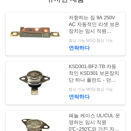
행
저항하는 짐 9A 250V
AC 자동적인 리셋 보온
품
장치는 임시 직원
15K~50K T26-110-A를
질
협상 가능 MOQ:협상 가능
다시 놓았습니다
연락하다
관
리
KSD301-BF2-TB 자동
적인 KSD301 보온장치
단 하나 폴란드 - 던짐
연
고도 12.4mm를 골라내
협상 가능 MOQ:협상 가능
십시오
락
연락하다
주
페놀 케이스 UL/CUL 운
세
영하는 임시 직원
0℃~250℃와 가진 자동