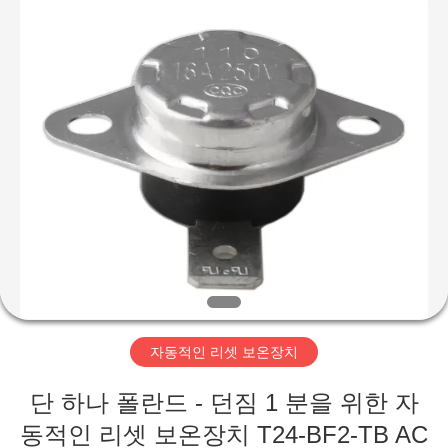
©
2019
-
2026
Light
Country(Changshu)
Co.,Ltd.
All
집
Rights
Reserved.
제
품
동
영
자동적인 리셋 보온장치
상
단 하나 폴란드 - 던짐 1 분을 위한 자
VR
동적인 리셋 보온장치 T24-BF2-TB AC