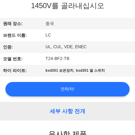
1450V를 골라내십시오
쇼
원래 장소:
중국
우
LC
브랜드 이름:
리
UL, CUL, VDE, ENEC
인증:
에
T24-BF2-TB
모델 번호:
대
,
하이 라이트:
ksd301 보온장치
ksd301 열 스위치
하
여
연락처!
공
세부 사항 전개
장
여
유사한 제품