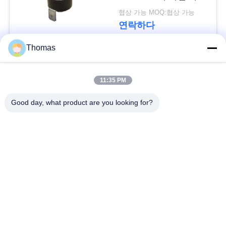
요
적인 리셋 보온장치
협상 가능 MOQ:협상 가능
T24-XR1-TB
연락하다
뉴
Thomas
스
모든
11:35 PM
경
자동적인 리셋 보온장
Good day, what product are you looking for?
ksd301 보온장치
우
치
수동 리셋 보온장치
ksd301 열 스위치
사
이
누름단추식 전쟁 전기
로커 스위치
스위치
트
맵
방수 전원 스위치
슬라이드 스위치