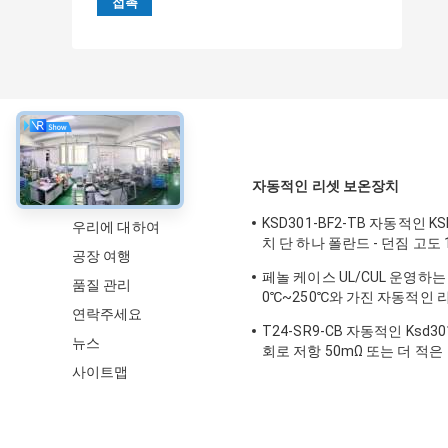
약
자동적인 리셋 보온장치
KSD301-BF2-TB 자동적인 K
우리에 대하여
치 단 하나 폴란드 - 던짐 고도 
공장 여행
라내십시오
페놀 케이스 UL/CUL 운영하는
품질 관리
0℃~250℃와 가진 자동적인 
연락주세요
T24-XR1-TB
T24-SR9-CB 자동적인 Ksd3
뉴스
회로 저항 50mΩ 또는 더 적은
사이트맵