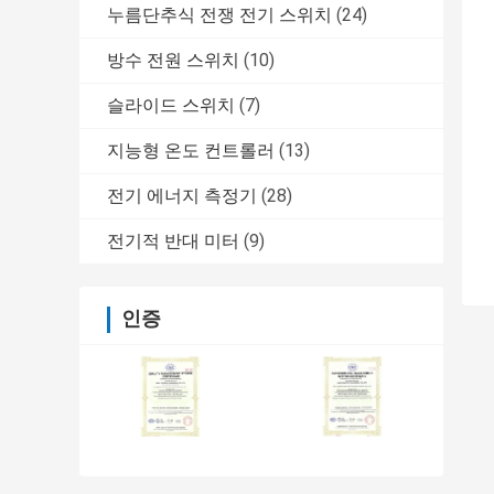
누름단추식 전쟁 전기 스위치
(24)
방수 전원 스위치
(10)
슬라이드 스위치
(7)
지능형 온도 컨트롤러
(13)
전기 에너지 측정기
(28)
전기적 반대 미터
(9)
인증