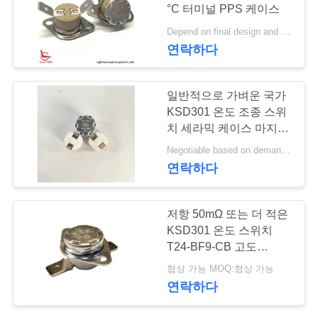
°C 터미널 PPS 케이스
행
Depend on final design and demand quantity MOQ:1000PCS
연락하다
품
일반적으로 가벼운 국가
질
KSD301 온도 조종 스위
관
치 세라믹 케이스 마지막
Automactic 리셋
Negotiable based on demand MOQ:협상 가능
리
연락하다
연
저항 50mΩ 또는 더 적은
KSD301 온도 스위치
락
T24-BF9-CB 고도
주
12.4mm를 순회하십시오
협상 가능 MOQ:협상 가능
연락하다
세