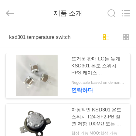
©
2019
-
제품 소개
2025
Light
Country(Changshu)
Co.,Ltd.
All
집
Rights
Reserved.
ksd301 temperature switch
제
뜨거운 판매 LC는 높게
품
KSD301 온도 스위치
PPS 케이스
UL/CUL/VDE를 주문을
Negotiable based on demand quantity MOQ:2000pcs는, 양도할 수 있을 수 있었습니다
동
받아서 만들었습니다
연락하다
영
상
자동적인 KSD301 온도
스위치 T24-SF2-PB 절
연 저항 100MΩ 또는 더
VR
많은 것
협상 가능 MOQ:협상 가능