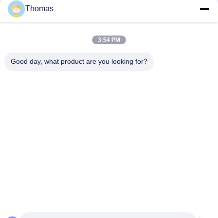
Thomas
모든
3:54 PM
자동적인 리셋 보온장
Good day, what product are you looking for?
ksd301 보온장치
치
수동 리셋 보온장치
ksd301 열 스위치
누름단추식 전쟁 전기
로커 스위치
스위치
방수 전원 스위치
슬라이드 스위치
구독하십시오