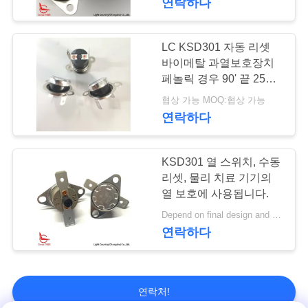
연락하다
LC KSD301 자동 리셋
바이메탈 과열보호장치
페놀릭 경우 90' 끝 250V
10A
협상 가능 MOQ:협상 가능
연락하다
KSD301 열 스위치, 수동
리셋, 물리 치료 기기의
열 보호에 사용됩니다.
Depend on final design and demand quantity MOQ:1000pcs
연락하다
연락처!