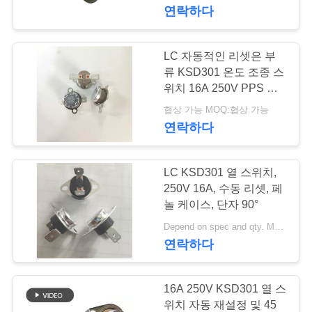
연락하다
쇼
LC 자동적인 리셋은 부
우
류 KSD301 온도 조종 스
리
위치 16A 250V PPS 케
이스 180° 맨끝을 풉니다
협상 가능 MOQ:협상 가능
에
연락하다
대
하
LC KSD301 열 스위치,
250V 16A, 수동 리셋, 페
여
놀 케이스, 단자 90°
Depend on spec and qty. MOQ:2000ea, 또한 파일럿 실행 주문을 지원합니다.
연락하다
공
장
16A 250V KSD301 열 스
여
위치 자동 재설정 및 45