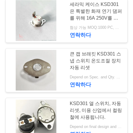
세라믹 케이스 KSD301
은 특별한 화재 연기 댐퍼
를 위해 16A 250V를 자
동온도조절장치를 답니
협상 가능 MOQ:1000 PC, 지원은 실행 수량을 조종할 수 있습니까.
다
연락하다
큰 캡 브래킷 KSD301 스
냅 스위치 온도조절 장치
자동 리셋
Depend on Spec. and Qty. MOQ:1K PC 그러나 또한 지원 파일럿 실행 수량.
연락하다
KSD301 열 스위치, 자동
리셋, 미용 산업에서 컬링
철에 사용됩니다.
Depend on final design and demand quantity MOQ:1000pcs