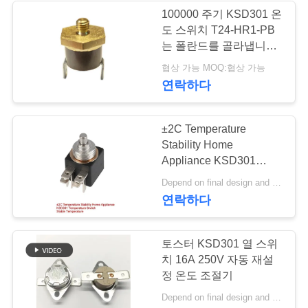
요
100000 주기 KSD301 온
도 스위치 T24-HR1-PB
는 폴란드를 골라냅니다
뉴
- 던짐을 골라내십시오
협상 가능 MOQ:협상 가능
스
연락하다
경
±2C Temperature
Stability Home
우
Appliance KSD301
Temperature Switch
Depend on final design and demand quantity MOQ:1000
Stable Temperature
사
연락하다
이
토스터 KSD301 열 스위
트
치 16A 250V 자동 재설
정 온도 조절기
맵
Depend on final design and demand quantity MOQ:1000PCS