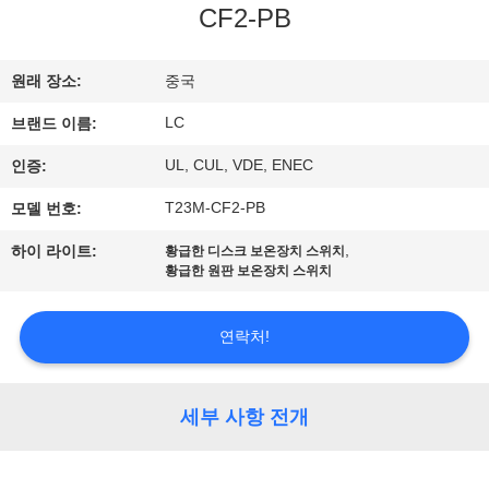
CF2-PB
쇼
원래 장소:
중국
우
LC
브랜드 이름:
리
UL, CUL, VDE, ENEC
인증:
에
T23M-CF2-PB
모델 번호:
대
,
하이 라이트:
황급한 디스크 보온장치 스위치
하
황급한 원판 보온장치 스위치
여
연락처!
공
세부 사항 전개
장
여