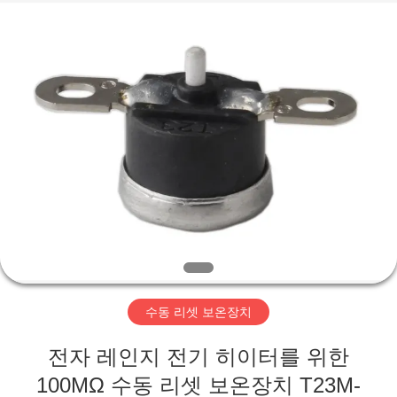
©
2019
-
2026
Light
Country(Changshu)
Co.,Ltd.
All
집
Rights
Reserved.
제
품
동
영
수동 리셋 보온장치
상
전자 레인지 전기 히이터를 위한
VR
100MΩ 수동 리셋 보온장치 T23M-