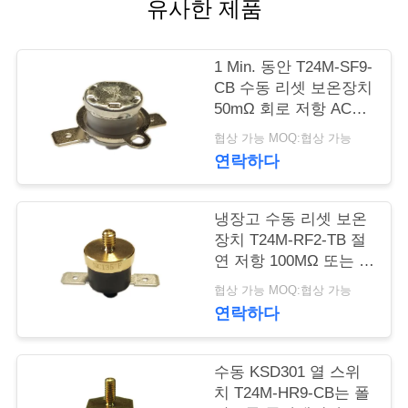
유사한 제품
행
1 Min. 동안 T24M-SF9-
CB 수동 리셋 보온장치
품
50mΩ 회로 저항 AC
질
1450V.
협상 가능 MOQ:협상 가능
연락하다
관
리
냉장고 수동 리셋 보온
장치 T24M-RF2-TB 절
연 저항 100MΩ 또는 더
연
많은 것
협상 가능 MOQ:협상 가능
락
연락하다
주
세
수동 KSD301 열 스위
치 T24M-HR9-CB는 폴