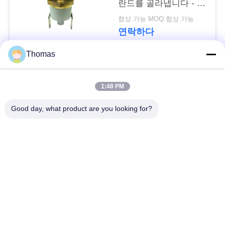
요
란드를 골라냅니다 - 던
짐 내구재를 골라내십
협상 가능 MOQ:협상 가능
시오
연락하다
뉴
Thomas
스
모든
1:48 PM
경
자동적인 리셋 보온장
Good day, what product are you looking for?
우
ksd301 보온장치
치
사
수동 리셋 보온장치
ksd301 열 스위치
이
누름단추식 전쟁 전기
로커 스위치
트
스위치
맵
방수 전원 스위치
슬라이드 스위치