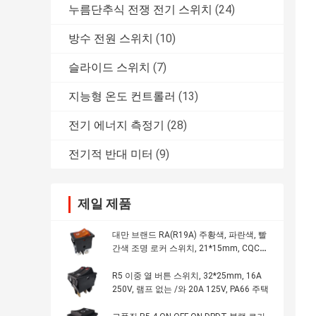
누름단추식 전쟁 전기 스위치
(24)
방수 전원 스위치
(10)
슬라이드 스위치
(7)
지능형 온도 컨트롤러
(13)
전기 에너지 측정기
(28)
전기적 반대 미터
(9)
제일 제품
대만 브랜드 RA(R19A) 주황색, 파란색, 빨
간색 조명 로커 스위치, 21*15mm, CQC
UL VDE KC
R5 이중 열 버튼 스위치, 32*25mm, 16A
250V, 램프 없는 /와 20A 125V, PA66 주택