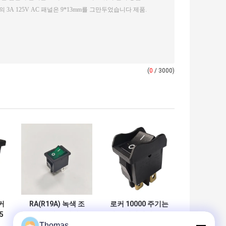
(
0
/ 3000)
커
RA(R19A) 녹색 조
로커 10000 주기는
5
명 로커 스위치,
합금 떨어져에 R19-
Thomas
률
21*15mm, 10,000
3는 UL 94V-2 UL