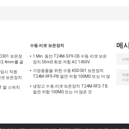
끝 PA66/PC 주거
VDE ENEC를 접촉
합니다
메
수동 리셋 보온장치
SD301 보온장
1 Min. 동안 T24M-SF9-CB 수동 리셋 보온
12.4mm를 골
장치 50mΩ 회로 저항 AC 1450V.
가정용품을 위한 수동 KSD301 보온장치
 임시 직원
T24M-RF9-PB 절연 저항 100MΩ 또는 더 많
리셋 보온장치
은 것
냉장고 수동 리셋 보온장치 T24M-RF2-TB
01 열 스위치
절연 저항 100MΩ 또는 더 많은 것