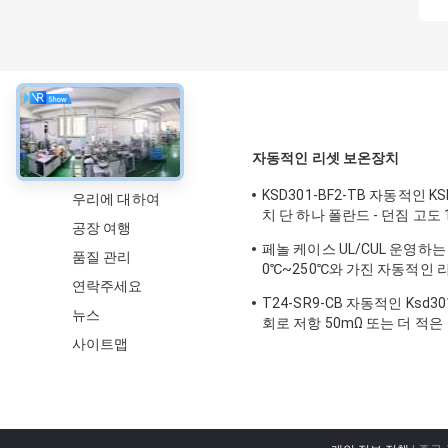
약
자동적인 리셋 보온장치
KSD301-BF2-TB 자동적인 K
우리에 대하여
치 단 하나 폴란드 - 던짐 고도 
공장 여행
라내십시오
페놀 케이스 UL/CUL 운영하는
품질 관리
0℃~250℃와 가진 자동적인 
연락주세요
T24-XR1-TB
T24-SR9-CB 자동적인 Ksd3
뉴스
회로 저항 50mΩ 또는 더 적은
사이트맵