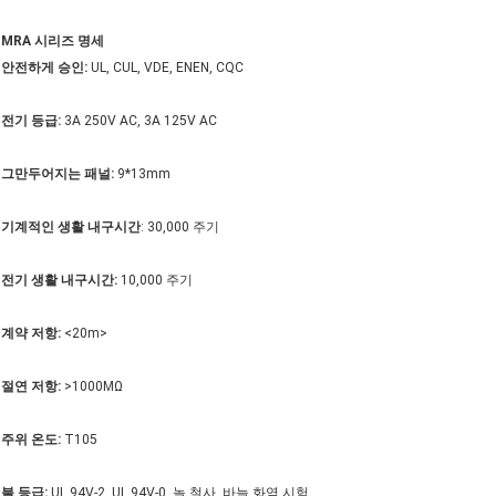
MRA 시리즈 명세
안전하게 승인:
UL, CUL, VDE, ENEN, CQC
전기 등급:
3A 250V AC, 3A 125V AC
그만두어지는 패널:
9*13mm
기계적인 생활 내구시간
: 30,000 주기
전기 생활 내구시간:
10,000 주기
계약 저항:
<20m>
절연 저항:
>1000MΩ
주위 온도:
T105
불 등급:
UL 94V-2. UL 94V-0. 놀 철사, 바늘 화염 시험.