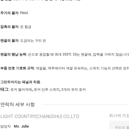
주거의 물자:
PA66
접촉의 물자:
은 합금
맨끝의 물자:
도금되는 구리 은
맨끝의 땜납 능력:
손으로 용접할 때 최대 350℃ 3S는 맨끝에, 압력을 가하지 않습니다
부품 번호 기호화 규칙:
색깔을, 액추에이터 색깔 유숙하는, 스위치 기능의 선택은 표하
그만두어지는 패널과 차원.
,
,
태그:
로커 떨어져에
로커 단추 스위치
3개의 위치 로커
연락처 세부 사항
회사에 직접
LIGHT COUNTRY(CHANGSHU) CO.,LTD
담당자:
Ms. Julie