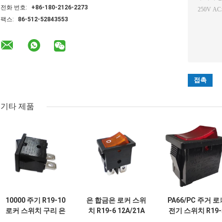
전화 번호:
+86-180-2126-2273
팩스:
86-512-52843553
기타 제품
10000 주기 R19-10
은 합금은 로커 스위
PA66/PC 주거 로
로커 스위치 구리 은
치 R19-6 12A/21A
전기 스위치 R19-
에 의하여 도금되는
125V AC UL CUL
쉬운 임명 고능