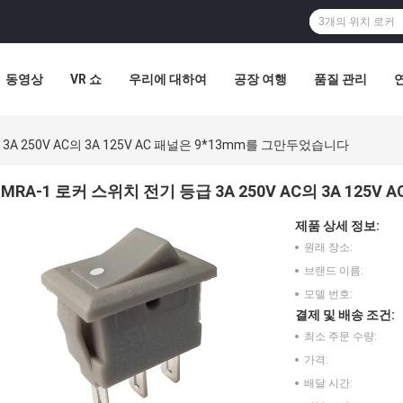
동영상
VR 쇼
우리에 대하여
공장 여행
품질 관리
3A 250V AC의 3A 125V AC 패널은 9*13mm를 그만두었습니다
MRA-1 로커 스위치 전기 등급 3A 250V AC의 3A 125
제품 상세 정보:
원래 장소:
브랜드 이름:
모델 번호:
결제 및 배송 조건:
최소 주문 수량:
가격:
배달 시간: