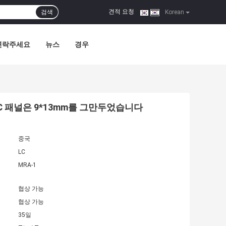
견적 요청
검색
|
Korean
연락주세요
뉴스
경우
V AC 패널은 9*13mm를 그만두었습니다
중국
LC
MRA-1
협상 가능
협상 가능
35일