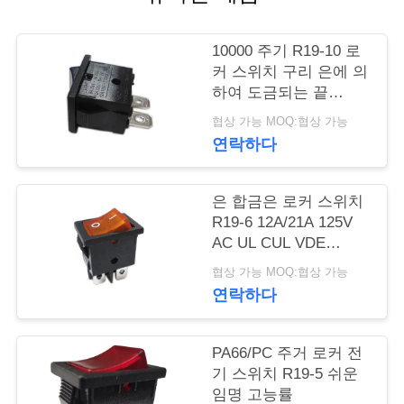
행
10000 주기 R19-10 로
커 스위치 구리 은에 의
품
하여 도금되는 끝
PA66/PC 주거
협상 가능 MOQ:협상 가능
질
연락하다
관
리
은 합금은 로커 스위치
R19-6 12A/21A 125V
AC UL CUL VDE
연
ENEC를 접촉합니다
협상 가능 MOQ:협상 가능
연락하다
락
주
PA66/PC 주거 로커 전
세
기 스위치 R19-5 쉬운
임명 고능률