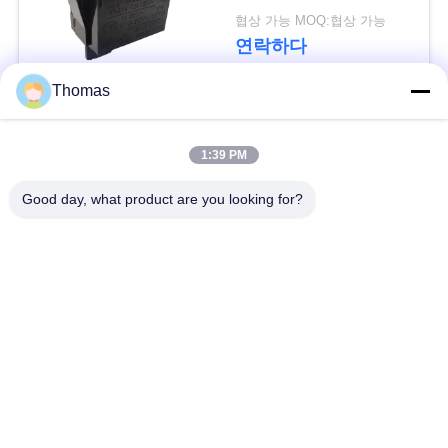
요
협상 가능 MOQ:협상 가능
연락하다
뉴
Thomas
스
모든
1:39 PM
경
자동적인 리셋 보온장
Good day, what product are you looking for?
ksd301 보온장치
치
우
수동 리셋 보온장치
ksd301 열 스위치
사
이
누름단추식 전쟁 전기
로커 스위치
스위치
트
맵
방수 전원 스위치
슬라이드 스위치