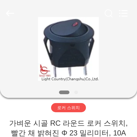
©
2019
-
2026
Light
Country(Changshu)
Co.,Ltd.
All
집
Rights
Reserved.
제
품
동
영
로커 스위치
상
가벼운 시골 RC 라운드 로커 스위치,
VR
빨간 채 밝혀진 Φ 23 밀리미터, 10A