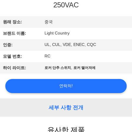
250VAC
쇼
원래 장소:
중국
우
Light Country
브랜드 이름:
리
UL, CUL, VDE, ENEC, CQC
인증:
에
RC
모델 번호:
대
,
하이 라이트:
로커 단추 스위치
로커 떨어져에
하
여
연락처!
공
세부 사항 전개
장
여
유사한 제품