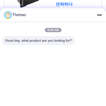
요
연락하다
Thomas
뉴
모든
스
9:44 AM
자동적인 리셋 보온장
Good day, what product are you looking for?
ksd301 보온장치
경
치
우
수동 리셋 보온장치
ksd301 열 스위치
사
누름단추식 전쟁 전기
로커 스위치
이
스위치
트
방수 전원 스위치
슬라이드 스위치
맵