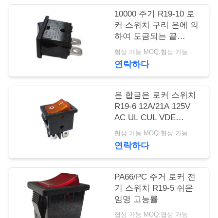
행
10000 주기 R19-10 로
커 스위치 구리 은에 의
하여 도금되는 끝
PA66/PC 주거
품
협상 가능 MOQ:협상 가능
연락하다
질
관
은 합금은 로커 스위치
리
R19-6 12A/21A 125V
AC UL CUL VDE
ENEC를 접촉합니다
협상 가능 MOQ:협상 가능
연
연락하다
락
PA66/PC 주거 로커 전
주
기 스위치 R19-5 쉬운
세
임명 고능률
협상 가능 MOQ:협상 가능