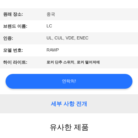
쇼
원래 장소:
중국
LC
우
브랜드 이름:
UL, CUL, VDE, ENEC
인증:
리
RAWP
모델 번호:
에
,
하이 라이트:
로커 단추 스위치
로커 떨어져에
대
하
연락처!
여
세부 사항 전개
공
장
유사한 제품
여