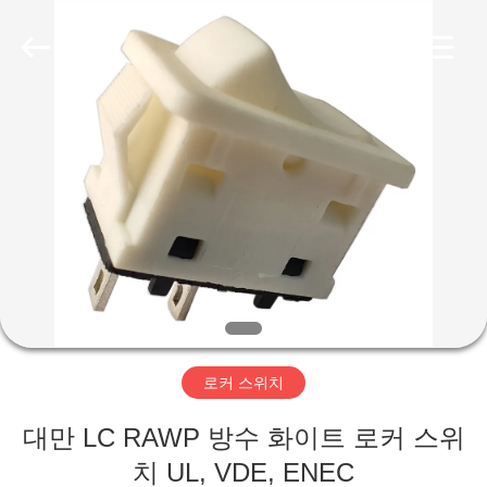
©
2019
-
2026
Light
Country(Changshu)
Co.,Ltd.
All
집
Rights
Reserved.
제
품
동
영
로커 스위치
상
대만 LC RAWP 방수 화이트 로커 스위
VR
치 UL, VDE, ENEC