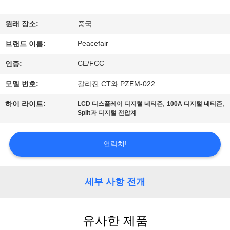
쇼
원래 장소:
중국
Peacefair
우
브랜드 이름:
CE/FCC
인증:
리
모델 번호:
갈라진 CT와 PZEM-022
에
,
,
하이 라이트:
LCD 디스플레이 디지털 네티즌
100A 디지털 네티즌
대
Split과 디지털 전압계
하
연락처!
여
세부 사항 전개
공
장
유사한 제품
여