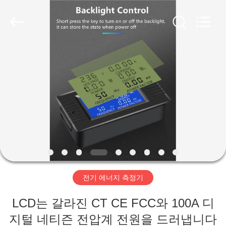
©
2019
-
2026
Light
Country(Changshu)
Co.,Ltd.
All
집
Rights
Reserved.
제
품
동
영
전기 에너지 측정기
상
LCD는 갈라진 CT CE FCC와 100A 디
VR
지털 네티즌 전압계 전원을 드러냅니다