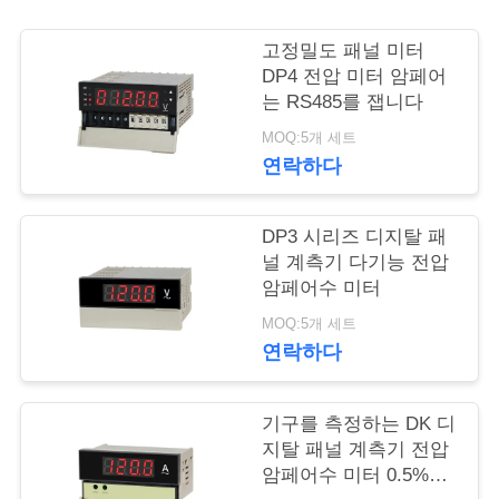
행
고정밀도 패널 미터
DP4 전압 미터 암페어
는 RS485를 잽니다
품
MOQ:5개 세트
질
연락하다
관
DP3 시리즈 디지탈 패
리
널 계측기 다기능 전압
암페어수 미터
연
MOQ:5개 세트
연락하다
락
주
기구를 측정하는 DK 디
지탈 패널 계측기 전압
세
암페어수 미터 0.5%FS