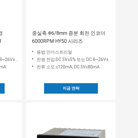
경
중실축 Φ6/8mm 증분 회전 인코더
M
6000RPM HY50 시리즈
용법:인더스트리얼
~26V±5%
전원 전압:DC 5V±5% 또는 DC 8~26V±5%
0mA
전류 소모:≤120mA, DC 5V≤80mA
지금 연락