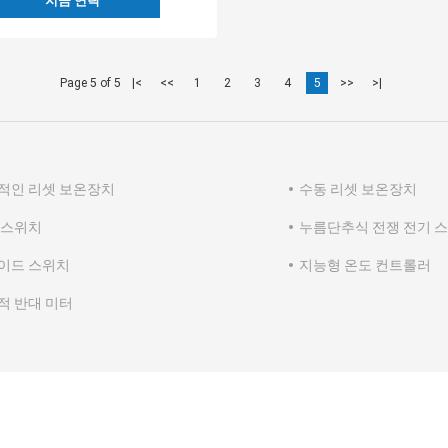
지금 연락
Page 5 of 5
|<
<<
1
2
3
4
5
>>
>|
적인 리셋 보온장치
수동 리셋 보온장치
 스위치
누름단추식 전쟁 전기 
이드 스위치
지능형 온도 컨트롤러
적 반대 미터