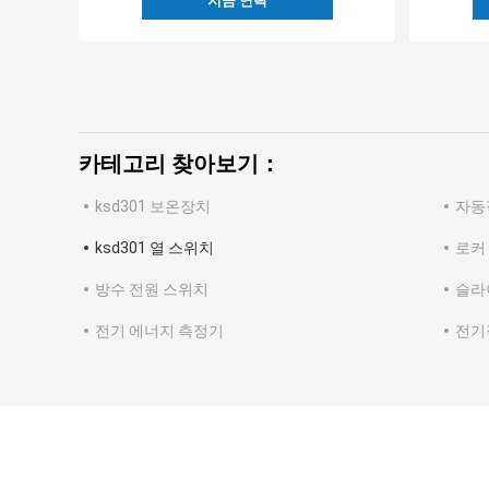
지금 연락
카테고리 찾아보기：
ksd301 보온장치
자동
ksd301 열 스위치
로커
방수 전원 스위치
슬라
전기 에너지 측정기
전기