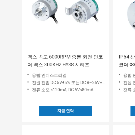
맥스 속도 6000RPM 증분 회전 인코
IP54
더 맥스 300KHz HY38 시리즈
코더 Φ
용법:인더스트리얼
용법:
전원 전압:DC 5V±5% 또는 DC 8~26V±5%
전원 전압
전류 소모:≤120mA, DC 5V≤80mA
전류 소
지금 연락