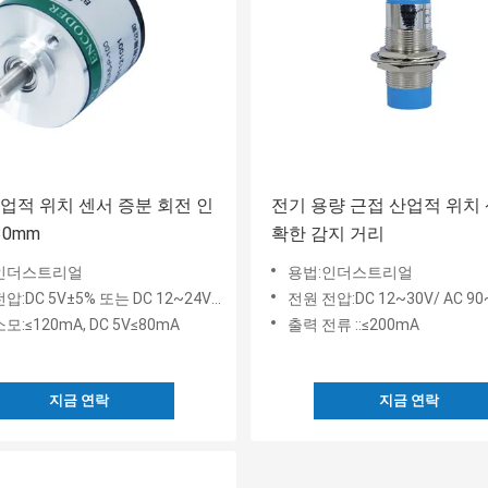
 산업적 위치 센서 증분 회전 인
전기 용량 근접 산업적 위치 
30mm
확한 감지 거리
인더스트리얼
용법:인더스트리얼
:DC 5V±5% 또는 DC 12~24V±5%
전원 전압:DC 12~30V/ AC 90
모:≤120mA, DC 5V≤80mA
출력 전류 ::≤200mA
지금 연락
지금 연락