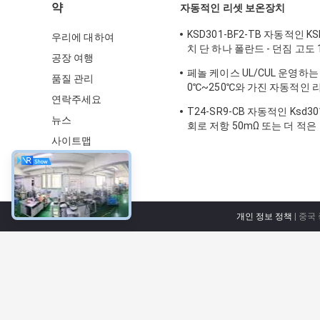
약
자동적인 리셋 보온장치
KSD301-BF2-TB 자동적인 K
우리에 대하여
치 단 하나 폴란드 - 던짐 고도 
공장 여행
라내십시오
페놀 케이스 UL/CUL 운영하는
품질 관리
0℃~250℃와 가진 자동적인 
연락주세요
T24-XR1-TB
T24-SR9-CB 자동적인 Ksd3
뉴스
회로 저항 50mΩ 또는 더 적은
사이트맵
개인 정보 정책
| 중국