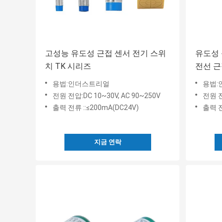
고성능 유도성 근접 센서 전기 스위
유도성 근
치 TK 시리즈
전선 근
용법:인더스트리얼
용법:
전원 전압:DC 10~30V, AC 90~250V
전원 전
출력 전류 ::≤200mA(DC24V)
출력 전
지금 연락