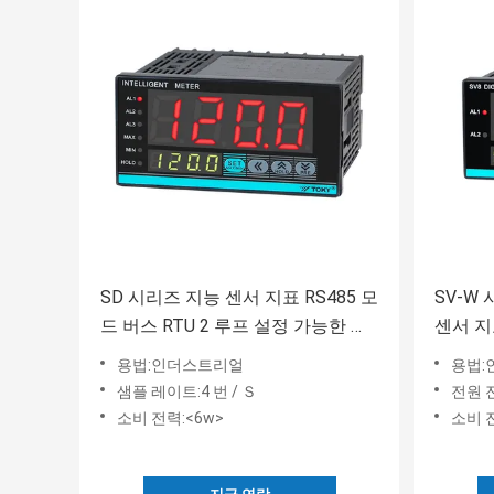
SD 시리즈 지능 센서 지표 RS485 모
SV-W
드 버스 RTU 2 루프 설정 가능한 중
센서 지표
계기 경보 출력부
로토콜
용법:인더스트리얼
용법:
샘플 레이트:4 번 / Ｓ
전원 전
소비 전력:<6w>
소비 