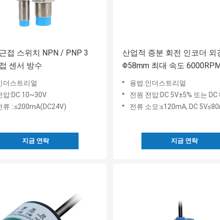
접 스위치 NPN / PNP 3
산업적 증분 회전 인코더 외
접 센서 방수
Φ58mm 최대 속도 6000RP
인더스트리얼
용법:인더스트리얼
압:DC 10~30V
전원 전압:DC 5V±5% 또는 DC 8
류 ::≤200mA(DC24V)
전류 소모:≤120mA, DC 5V≤8
지금 연락
지금 연락