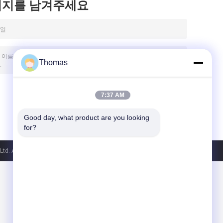
시지를 남겨주세요
Thomas
7:37 AM
Good day, what product are you looking 
for?
td. All Rights Reserved.