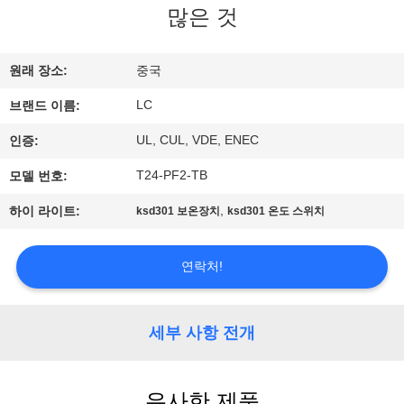
많은 것
쇼
원래 장소:
중국
우
LC
브랜드 이름:
리
UL, CUL, VDE, ENEC
인증:
에
T24-PF2-TB
모델 번호:
대
,
하이 라이트:
ksd301 보온장치
ksd301 온도 스위치
하
여
연락처!
공
세부 사항 전개
장
여
유사한 제품