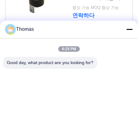
요
적인 리셋 보온장치
협상 가능 MOQ:협상 가능
T24-XR1-TB
연락하다
뉴
Thomas
스
모든
9:25 PM
경
자동적인 리셋 보온장
Good day, what product are you looking for?
ksd301 보온장치
우
치
수동 리셋 보온장치
ksd301 열 스위치
사
이
누름단추식 전쟁 전기
로커 스위치
스위치
트
맵
방수 전원 스위치
슬라이드 스위치