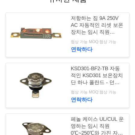
행
저항하는 짐 9A 250V
AC 자동적인 리셋 보온
품
장치는 임시 직원
15K~50K T26-110-A를
질
협상 가능 MOQ:협상 가능
다시 놓았습니다
연락하다
관
리
KSD301-BF2-TB 자동
적인 KSD301 보온장치
단 하나 폴란드 - 던짐
연
고도 12.4mm를 골라내
협상 가능 MOQ:협상 가능
십시오
락
연락하다
주
페놀 케이스 UL/CUL 운
세
영하는 임시 직원
0℃~250℃와 가진 자동