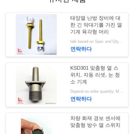
행
태양열 난방 장비에 대
한 긴 막대기를 가진 열
품
기계 육각형 머리
질
talk based on Spec and Qty. MOQ:1000개
연락하다
관
리
KSD301 맞춤형 열 스
위치, 자동 리셋, 눈 청
소 기계
연
Depend on order quantity. MOQ:1000pcs는 또한 샘플 또는 테스트 수량을 지원합니다.
락
연락하다
주
차량 화재 경보 센서에
세
맞춤형 방수 열 스위치