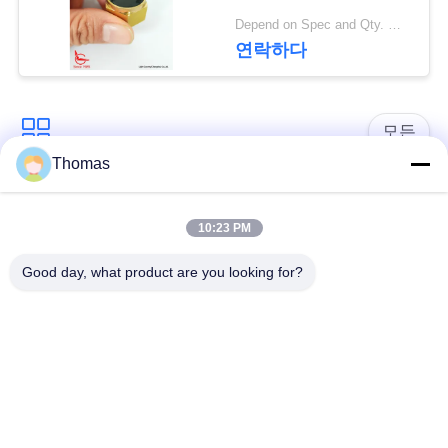
요
Depend on Spec and Qty. MOQ:1000pcs
연락하다
뉴
스
모든
Thomas
경
자동적인 리셋 보온장
ksd301 보온장치
우
치
10:23 PM
Good day, what product are you looking for?
수동 리셋 보온장치
ksd301 열 스위치
사
이
누름단추식 전쟁 전기
로커 스위치
스위치
트
맵
방수 전원 스위치
슬라이드 스위치