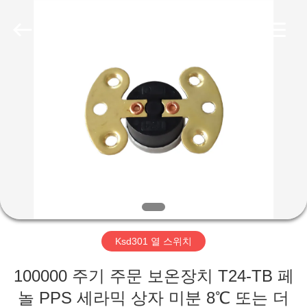
©
2019
-
2026
Light
Country(Changshu)
Co.,Ltd.
All
집
Rights
Reserved.
제
품
동
영
Ksd301 열 스위치
상
100000 주기 주문 보온장치 T24-TB 페
VR
놀 PPS 세라믹 상자 미분 8℃ 또는 더