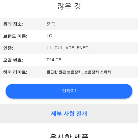
많은 것
쇼
원래 장소:
중국
우
LC
브랜드 이름:
리
UL, CUL, VDE, ENEC
인증:
에
T24-TB
모델 번호:
대
,
하이 라이트:
황급한 원판 보온장치
보온장치 스위치
하
여
연락처!
공
세부 사항 전개
장
여
유사한 제품