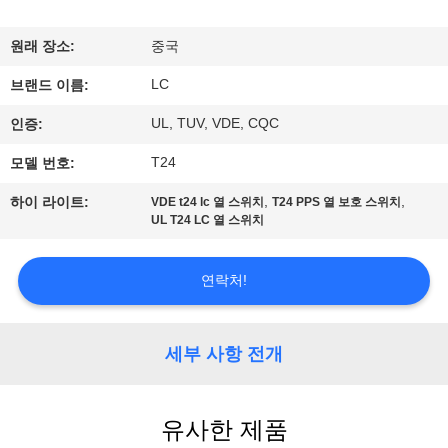
쇼
원래 장소:
중국
LC
우
브랜드 이름:
UL, TUV, VDE, CQC
인증:
리
T24
모델 번호:
에
,
,
하이 라이트:
VDE t24 lc 열 스위치
T24 PPS 열 보호 스위치
대
UL T24 LC 열 스위치
하
연락처!
여
세부 사항 전개
공
장
유사한 제품
여