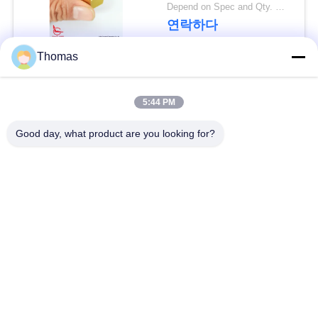
요
Depend on Spec and Qty. MOQ:1000pcs
연락하다
뉴
Thomas
스
모든
5:44 PM
경
자동적인 리셋 보온장
Good day, what product are you looking for?
ksd301 보온장치
치
우
수동 리셋 보온장치
ksd301 열 스위치
사
누름단추식 전쟁 전기
이
로커 스위치
스위치
트
방수 전원 스위치
슬라이드 스위치
맵