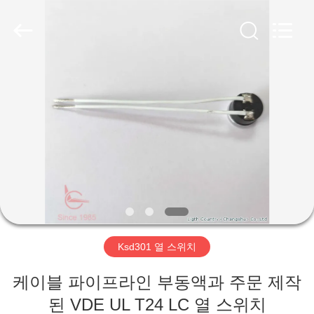
©
2019
-
2026
Light
Country(Changshu)
Co.,Ltd.
All
집
Rights
Reserved.
제
품
동
영
Ksd301 열 스위치
상
케이블 파이프라인 부동액과 주문 제작
VR
된 VDE UL T24 LC 열 스위치