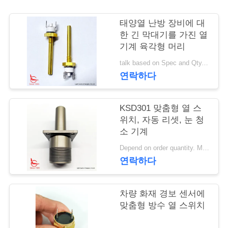
행
태양열 난방 장비에 대
한 긴 막대기를 가진 열
기계 육각형 머리
품
talk based on Spec and Qty. MOQ:1000개
질
연락하다
관
KSD301 맞춤형 열 스
리
위치, 자동 리셋, 눈 청
소 기계
연
Depend on order quantity. MOQ:1000pcs는 또한 샘플 또는 테스트 수량을 지원합니다.
연락하다
락
주
차량 화재 경보 센서에
맞춤형 방수 열 스위치
세