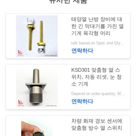
행
태양열 난방 장비에 대
한 긴 막대기를 가진 열
품
기계 육각형 머리
질
talk based on Spec and Qty. MOQ:1000개
연락하다
관
리
KSD301 맞춤형 열 스
위치, 자동 리셋, 눈 청
소 기계
연
Depend on order quantity. MOQ:1000pcs는 또한 샘플 또는 테스트 수량을 지원합니다.
락
연락하다
주
차량 화재 경보 센서에
세
맞춤형 방수 열 스위치