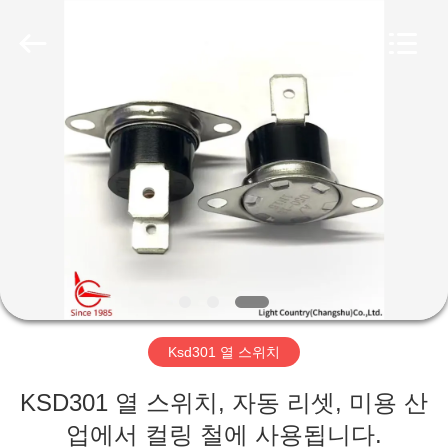
©
2019
-
2026
Light
Country(Changshu)
Co.,Ltd.
All
집
Rights
Reserved.
제
품
동
영
Ksd301 열 스위치
상
KSD301 열 스위치, 자동 리셋, 미용 산
VR
업에서 컬링 철에 사용됩니다.