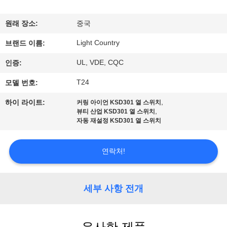
쇼
원래 장소:
중국
Light Country
우
브랜드 이름:
UL, VDE, CQC
인증:
리
T24
모델 번호:
에
,
하이 라이트:
커링 아이언 KSD301 열 스위치
대
,
뷰티 산업 KSD301 열 스위치
자동 재설정 KSD301 열 스위치
하
여
연락처!
공
세부 사항 전개
장
여
유사한 제품