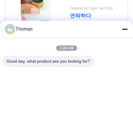
요
Depend on Spec and Qty. MOQ:1000pcs
연락하다
뉴
Thomas
스
모든
7:24 AM
경
자동적인 리셋 보온장
Good day, what product are you looking for?
ksd301 보온장치
우
치
수동 리셋 보온장치
ksd301 열 스위치
사
이
누름단추식 전쟁 전기
로커 스위치
스위치
트
맵
방수 전원 스위치
슬라이드 스위치