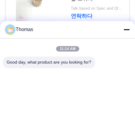
요
Talk based on Spec and Qty. MOQ:1000 PC 그러나 또한 지원 파일럿 실행 수량.
연락하다
뉴
Thomas
스
모든
11:14 AM
경
자동적인 리셋 보온장
Good day, what product are you looking for?
ksd301 보온장치
우
치
수동 리셋 보온장치
ksd301 열 스위치
사
이
누름단추식 전쟁 전기
로커 스위치
스위치
트
맵
방수 전원 스위치
슬라이드 스위치