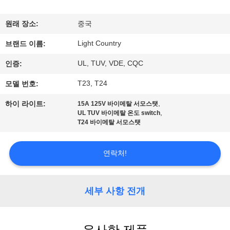
쇼
원래 장소:
중국
Light Country
우
브랜드 이름:
UL, TUV, VDE, CQC
인증:
리
T23, T24
모델 번호:
에
,
하이 라이트:
15A 125V 바이메탈 서모스탯
대
,
UL TUV 바이메탈 온도 switch
T24 바이메탈 서모스탯
하
여
연락처!
공
세부 사항 전개
장
여
유사한 제품