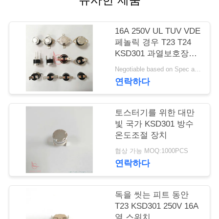
행
16A 250V UL TUV VDE
페놀릭 경우 T23 T24
품
KSD301 과열보호장치
스위치
질
Negotiable based on Spec and Qty. MOQ:1000 PC
연락하다
관
리
토스터기를 위한 대만
빛 국가 KSD301 방수
온도조절 장치
연
협상 가능 MOQ:1000PCS
락
연락하다
주
독을 씻는 피트 동안
세
T23 KSD301 250V 16A
열 스위치