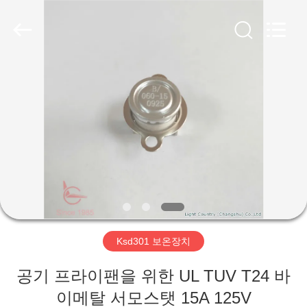
©
2019
-
2026
Light
Country(Changshu)
Co.,Ltd.
All
집
Rights
Reserved.
제
품
동
영
Ksd301 보온장치
상
공기 프라이팬을 위한 UL TUV T24 바
VR
이메탈 서모스탯 15A 125V