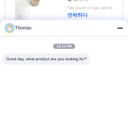
요
Talk based on Spec and Qty. MOQ:1000 PC 그러나 또한 지원 파일럿 실행 수량.
연락하다
뉴
Thomas
스
모든
12:12 PM
경
자동적인 리셋 보온장
Good day, what product are you looking for?
ksd301 보온장치
우
치
수동 리셋 보온장치
ksd301 열 스위치
사
이
누름단추식 전쟁 전기
로커 스위치
스위치
트
맵
방수 전원 스위치
슬라이드 스위치