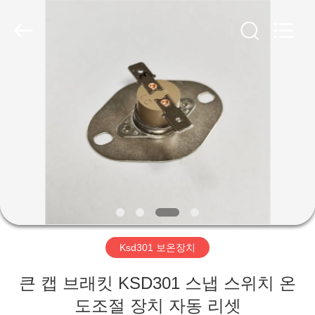
©
2019
-
2026
Light
Country(Changshu)
Co.,Ltd.
All
집
Rights
Reserved.
제
품
동
영
Ksd301 보온장치
상
큰 캡 브래킷 KSD301 스냅 스위치 온
VR
도조절 장치 자동 리셋