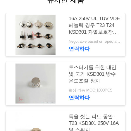
행
16A 250V UL TUV VDE
페놀릭 경우 T23 T24
품
KSD301 과열보호장치
스위치
질
Negotiable based on Spec and Qty. MOQ:1000 PC
연락하다
관
리
토스터기를 위한 대만
빛 국가 KSD301 방수
온도조절 장치
연
협상 가능 MOQ:1000PCS
락
연락하다
주
독을 씻는 피트 동안
세
T23 KSD301 250V 16A
열 스위치