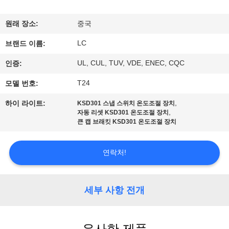
쇼
원래 장소:
중국
LC
우
브랜드 이름:
UL, CUL, TUV, VDE, ENEC, CQC
인증:
리
T24
모델 번호:
에
,
하이 라이트:
KSD301 스냅 스위치 온도조절 장치
대
,
자동 리셋 KSD301 온도조절 장치
큰 캡 브래킷 KSD301 온도조절 장치
하
여
연락처!
공
세부 사항 전개
장
여
유사한 제품